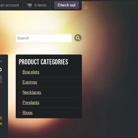
 an account
0 items
Check out
Search
Product Categories
D
Bracelets
Earrings
Necklaces
Pendants
Rings
פר
אור