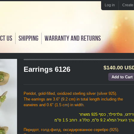
Log in
Create
ct us
Shipping
Warranty and returns
$140.00 US
Earrings 6126
Peridot, gold-filled, oxidized sterling silver (silver 925).
The earrings are 3.6" (9.2 cm) in total length including the
earwires and 0.6" (1.5 cm) in width.
ידוט, גולדפילד, כסף 925 מושחר
ך העגיל המלא 9.2 ס"מ, כולל וו. רוחב 1.5 ס"מ
Перидот, голд-филд, оксидированное серебро (925).